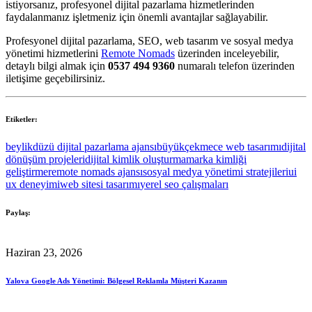
istiyorsanız, profesyonel dijital pazarlama hizmetlerinden
faydalanmanız işletmeniz için önemli avantajlar sağlayabilir.
Profesyonel dijital pazarlama, SEO, web tasarım ve sosyal medya
yönetimi hizmetlerini
Remote Nomads
üzerinden inceleyebilir,
detaylı bilgi almak için
0537 494 9360
numaralı telefon üzerinden
iletişime geçebilirsiniz.
Etiketler:
beylikdüzü dijital pazarlama ajansı
büyükçekmece web tasarımı
dijital
dönüşüm projeleri
dijital kimlik oluşturma
marka kimliği
geliştirme
remote nomads ajansı
sosyal medya yönetimi stratejileri
ui
ux deneyimi
web sitesi tasarımı
yerel seo çalışmaları
Paylaş:
Haziran 23, 2026
Yalova Google Ads Yönetimi: Bölgesel Reklamla Müşteri Kazanın