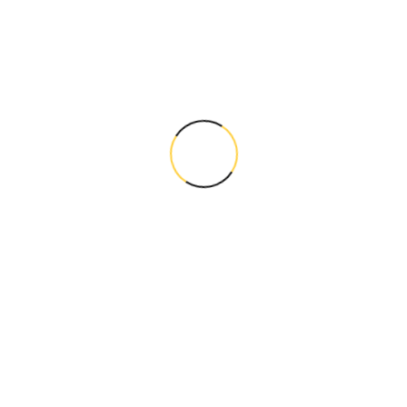
Yerel aramaların büyük bölümü mobil cihazlardan
geliyor.
Mobil uyumsuz siteler:
kullanıcı kaybettirebilir,
SEO performansını düşürebilir,
dönüşüm oranını azaltabilir.
Responsive tasarım artık zorunlu hale geldi.
Site Hızı Yerel SEO’yu Nasıl Etkiler?
Google hızlı siteleri daha fazla öne çıkarabiliyor.
Site Hızını Artırmak İçin
Görseller optimize edilmeli
Cache sistemleri kullanılmalı