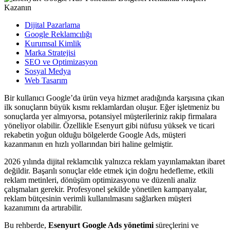
Dijital Pazarlama
Google Reklamcılığı
Kurumsal Kimlik
Marka Stratejisi
SEO ve Optimizasyon
Sosyal Medya
Web Tasarım
Bir kullanıcı Google’da ürün veya hizmet aradığında karşısına çıkan
ilk sonuçların büyük kısmı reklamlardan oluşur. Eğer işletmeniz bu
sonuçlarda yer almıyorsa, potansiyel müşterileriniz rakip firmalara
yöneliyor olabilir. Özellikle Esenyurt gibi nüfusu yüksek ve ticari
rekabetin yoğun olduğu bölgelerde Google Ads, müşteri
kazanmanın en hızlı yollarından biri haline gelmiştir.
2026 yılında dijital reklamcılık yalnızca reklam yayınlamaktan ibaret
değildir. Başarılı sonuçlar elde etmek için doğru hedefleme, etkili
reklam metinleri, dönüşüm optimizasyonu ve düzenli analiz
çalışmaları gerekir. Profesyonel şekilde yönetilen kampanyalar,
reklam bütçesinin verimli kullanılmasını sağlarken müşteri
kazanımını da artırabilir.
Bu rehberde,
Esenyurt Google Ads yönetimi
süreçlerini ve