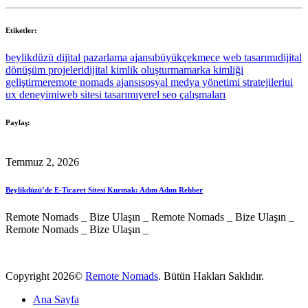
Etiketler:
beylikdüzü dijital pazarlama ajansı
büyükçekmece web tasarımı
dijital
dönüşüm projeleri
dijital kimlik oluşturma
marka kimliği
geliştirme
remote nomads ajansı
sosyal medya yönetimi stratejileri
ui
ux deneyimi
web sitesi tasarımı
yerel seo çalışmaları
Paylaş:
Temmuz 2, 2026
Beylikdüzü’de E-Ticaret Sitesi Kurmak: Adım Adım Rehber
Remote Nomads
_
Bize Ulaşın
_
Remote Nomads
_
Bize Ulaşın
_
Remote Nomads
_
Bize Ulaşın
_
Copyright 2026©
Remote Nomads
. Bütün Hakları Saklıdır.
Ana Sayfa