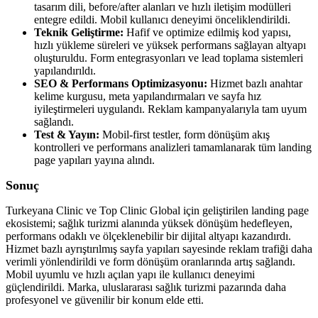
tasarım dili, before/after alanları ve hızlı iletişim modülleri
entegre edildi. Mobil kullanıcı deneyimi önceliklendirildi.
Teknik Geliştirme:
Hafif ve optimize edilmiş kod yapısı,
hızlı yükleme süreleri ve yüksek performans sağlayan altyapı
oluşturuldu. Form entegrasyonları ve lead toplama sistemleri
yapılandırıldı.
SEO & Performans Optimizasyonu:
Hizmet bazlı anahtar
kelime kurgusu, meta yapılandırmaları ve sayfa hız
iyileştirmeleri uygulandı. Reklam kampanyalarıyla tam uyum
sağlandı.
Test & Yayın:
Mobil-first testler, form dönüşüm akış
kontrolleri ve performans analizleri tamamlanarak tüm landing
page yapıları yayına alındı.
Sonuç
Turkeyana Clinic ve Top Clinic Global için geliştirilen landing page
ekosistemi; sağlık turizmi alanında yüksek dönüşüm hedefleyen,
performans odaklı ve ölçeklenebilir bir dijital altyapı kazandırdı.
Hizmet bazlı ayrıştırılmış sayfa yapıları sayesinde reklam trafiği daha
verimli yönlendirildi ve form dönüşüm oranlarında artış sağlandı.
Mobil uyumlu ve hızlı açılan yapı ile kullanıcı deneyimi
güçlendirildi. Marka, uluslararası sağlık turizmi pazarında daha
profesyonel ve güvenilir bir konum elde etti.