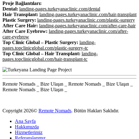
Proje Bağlantıları:
Dental:
landing-pages.turkeyanaclinic.com/dental
Hair Transplant:
landing-pages.turkeyanaclinic.com/hair-transplant
Plastic Surgery:
landing-pages.turkeyanaclinic.com/plastic-surgery
After Care Hair:
landing-pages.turkeyanaclinic.com/after-care-hair
After Care Eyebrow:
landing-pages.turkeyanaclinic.com/after-
care-eyebrow
Top Clinic Global – Plastic Surgery:
landing-
pages.topclinicglobal.com/plastic-surgery-tc
Top Clinic Global – Hair Transplant:
landing-
pages.topclinicglobal.com/hair-transplant-tc
Remote Nomads
_
Bize Ulaşın
_
Remote Nomads
_
Bize Ulaşın
_
Remote Nomads
_
Bize Ulaşın
_
Copyright 2026©
Remote Nomads
. Bütün Hakları Saklıdır.
Ana Sayfa
Hakkımızda
Hizmetlerimiz
Referanslarımız