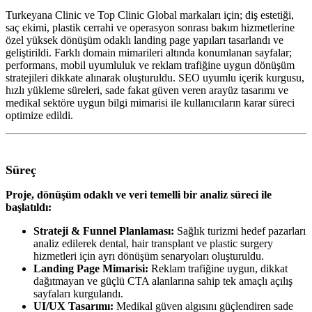
Turkeyana Clinic ve Top Clinic Global markaları için; diş estetiği,
saç ekimi, plastik cerrahi ve operasyon sonrası bakım hizmetlerine
özel yüksek dönüşüm odaklı landing page yapıları tasarlandı ve
geliştirildi. Farklı domain mimarileri altında konumlanan sayfalar;
performans, mobil uyumluluk ve reklam trafiğine uygun dönüşüm
stratejileri dikkate alınarak oluşturuldu. SEO uyumlu içerik kurgusu,
hızlı yükleme süreleri, sade fakat güven veren arayüz tasarımı ve
medikal sektöre uygun bilgi mimarisi ile kullanıcıların karar süreci
optimize edildi.
Süreç
Proje, dönüşüm odaklı ve veri temelli bir analiz süreci ile
başlatıldı:
Strateji & Funnel Planlaması:
Sağlık turizmi hedef pazarları
analiz edilerek dental, hair transplant ve plastic surgery
hizmetleri için ayrı dönüşüm senaryoları oluşturuldu.
Landing Page Mimarisi:
Reklam trafiğine uygun, dikkat
dağıtmayan ve güçlü CTA alanlarına sahip tek amaçlı açılış
sayfaları kurgulandı.
UI/UX Tasarımı:
Medikal güven algısını güçlendiren sade