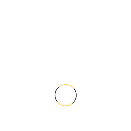
eji &
mlandırma:
l Kimlik: